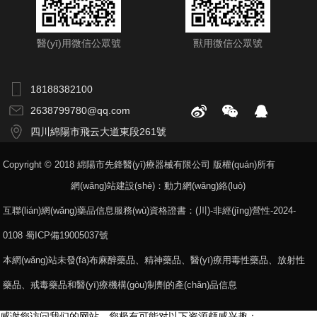
醫(yī)用微信公眾號
獸用微信公眾號
18188382100
2638799780@qq.com
四川綿陽市飛云大道東段261號
Copyright © 2018 綿陽市先鋒醫(yī)療器械有限公司 版權(quán)所有
網(wǎng)站建設(shè)：
動力網(wǎng)絡(luò)
互聯(lián)網(wǎng)藥品信息服務(wù)資格證書：(川)-非經(jīng)營性-2024-
0108
蜀ICP備19005037號
本網(wǎng)站未發(fā)布麻醉藥品、精神藥品、醫(yī)療用毒性藥品、放射性
藥品、戒毒藥品和醫(yī)療機構(gòu)制劑的產(chǎn)品信息
感谢您访问我们的网站，您极有可能对以下资源颇感兴趣：