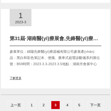
1
2023-3
第31屆·湖南醫(yī)療展會,先鋒醫(yī)療誠邀您的到來(2023.3.3-2023.3.5)
參展單位：綿陽先鋒醫(yī)療器械有限公司參展產(chǎn)
品：黑白和彩色筆記本、便攜、臺車式超聲診斷儀系列展位
號：B59時間：2023.3.3-2023.3.5地點：湖南市會展中心
了解更多
上一页
1
2
3
4
5
下一页