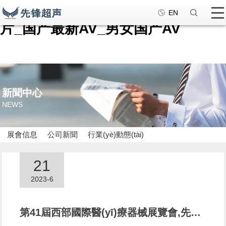
男女AV在线_91亚洲一区_免费一级
EN
片_国产最新AV_男女国产AV
新聞中心
NEWS
展會信息
公司新聞
行業(yè)動態(tài)
21
2023-6
第41屆西部國際醫(yī)療器械展覽會,先鋒醫(yī)療誠邀您的到來(2023.6.29-2023.7.1)