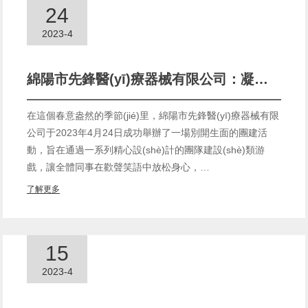
24
2023-4
綿陽市先鋒醫(yī)療器械有限公司：凝聚團隊力量，共筑先鋒夢想 —— 2023年春季團建活動紀(jì)實
在這個春意盎然的季節(jié)里，綿陽市先鋒醫(yī)療器械有限
公司于2023年4月24日成功舉辦了一場別開生面的團建活
動，旨在通過一系列精心設(shè)計的團隊建設(shè)類游
戲，讓全體同事在歡聲笑語中放松身心，…
了解更多
15
2023-4