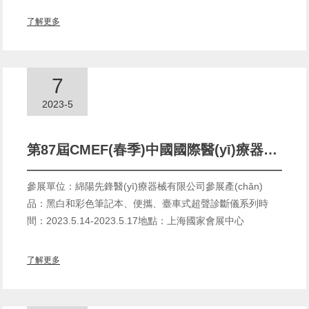
了解更多
7
2023-5
第87屆CMEF(春季)中國國際醫(yī)療器械博覽會,先鋒醫(yī)療誠邀您的到來(2023.5.14-2023.5.17)
參展單位：綿陽先鋒醫(yī)療器械有限公司參展產(chǎn)
品：黑白和彩色筆記本、便攜、臺車式超聲診斷儀系列時
間：2023.5.14-2023.5.17地點：上海國家會展中心
了解更多